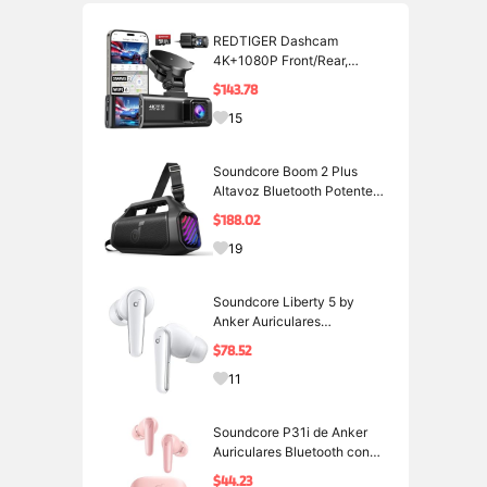
REDTIGER Dashcam
4K+1080P Front/Rear,
STARVIS 2, Tarjeta 128GB,
$143.78
WiFi 5,8GHz | Pantalla IPS
15
de 3,18 Pulgadas, GPS, WDR
Gran Angular de 170°,Visión
Nocturna, Monitor
Soundcore Boom 2 Plus
Aparcamiento, Admite hasta
Altavoz Bluetooth Potente
140 W, IPX7 | 2+2 Canales
$188.02
Estéreo, BassUp 2.0, Carga
19
Rápida 30 W, 20 H, Flotante,
Luces RGB, USB-C y
Bluetooth 6.0
Soundcore Liberty 5 by
Anker Auriculares
Inalámbricos Bluetooth |
$78.52
Cancelación de Ruido, Voz
11
2X, ANC en Tiempo Real,
Carga Rápida, Audio Dolby,
IA y 6 Mics
Soundcore P31i de Anker
Auriculares Bluetooth con
Cancelación de Ruido |
$44.23