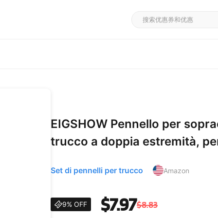
EIGSHOW Pennello per sopracc
trucco a doppia estremità, pe
angolato, eyeliner ultrafine(
Set di pennelli per trucco
Amazon
$7.97
$8.83
9% OFF