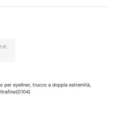
为准。
 per eyeliner, trucco a doppia estremità,
ultrafine(D104)