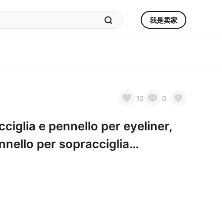
我是卖家
12
0
iglia e pennello per eyeliner,
nnello per sopracciglia
D104)