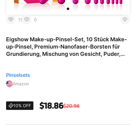
15
0
Eigshow Make-up-Pinsel-Set, 10 Stück Make-
up-Pinsel, Premium-Nanofaser-Borsten für
Grundierung, Mischung von Gesicht, Puder,
Lippen, Rouge, Konturen, Lidschatten, bunt
und vegan (rot)
Pinselsets
Amazon
$18.86
$20.96
10% OFF