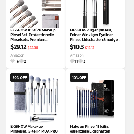
EIGSHOW 16 Stück Makeup
EIGSHOW Augenpinsels,
Pinsel Set, Professionelle
Feiner Winkliger Eyeliner
Pinselsets, Premium
Pinsel, Lidschatten Smudge
Synthetik Gesicht Augen
Pinsel, Schminkpinsel Set
$29.12
$10.3
$32.36
$12.13
Makeup Pinsel Set mit
Kosmetikpinselset für
Tasche, Geeignet für
Eyeliner Lidschatten
Amazon
Amazon
Anfänger & Profis (Monarch
(E865&E806)
18
0
11
0
Butterfly) Champagner Gol
20% OFF
10% OFF
EIGSHOW Make-up
Make up Pinsel 11 teilig,
Pinselset,15-teilig MUA PRO
essenzielle Lidschatten