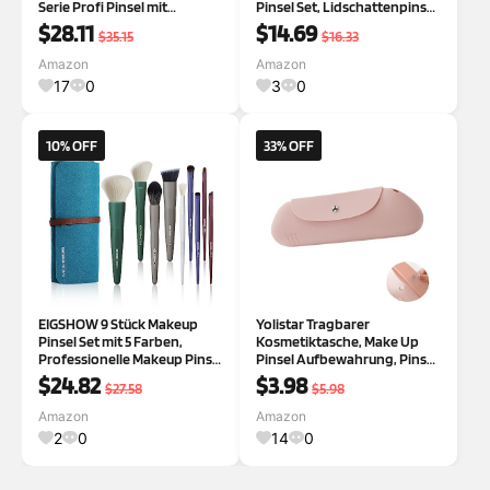
Serie Profi Pinsel mit
Pinsel Set, Lidschattenpinsel
Silberionen-Borsten für
vegan inkl. Mischpinsel,
$28.11
$14.69
$35.15
$16.33
Foundation,Pulver,Rouge,Hi
Detailpinsel,
ghlighter,Concealer,Lidschat
Augenbrauenpinsel, Eyeliner
Amazon
Amazon
ten&Eyeliner,Reise-
Pinsel mit gebogener Spitze
17
0
3
0
Geschenkset (Champagner
Go
10% OFF
33% OFF
EIGSHOW 9 Stück Makeup
Yolistar Tragbarer
Pinsel Set mit 5 Farben,
Kosmetiktasche, Make Up
Professionelle Makeup Pinsel
Pinsel Aufbewahrung, Pinsel
mit Tasche, Niedlich &
Kosmetiktasche, Weich und
$24.82
$3.98
$27.58
$5.98
Geschenk Wahl kühle Farbe
Tragbar, für Reisen(Rosa)
Amazon
Amazon
2
0
14
0