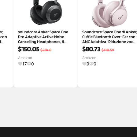
r,
soundcore Anker Space One
Soundcore Space One di Anker
 con
Pro Adaptive Active Noise
Cuffie Bluetooth Over-Ear con
i
Cancelling Headphones, 6
ANC Adattiva | Riduzione voce
,
Microphones, Foldable Design,
umana 2X più forte, 40 ore con
$150.05
$80.73
$224.8
$110.59
amate
Ultra-Fast Charging, 60 Hours
ANC, audio Hi-Res Wireless
High Resolution Audio with
LDAC, chiamate chiare e
Amazon
Amazon
LDAC, Comfortable Fit
controllo tramite
17
0
9
0