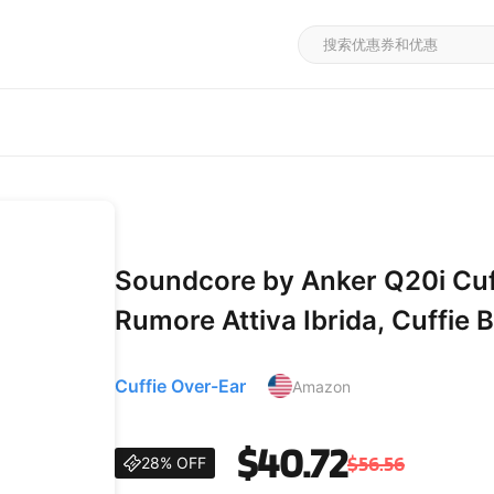
Soundcore by Anker Q20i Cuf
Rumore Attiva Ibrida, Cuffie 
Ore ANC, Hi-Res audio, Bassi 
Cuffie Over-Ear
Amazon
Modalità Trasp
$40.72
$56.56
28% OFF