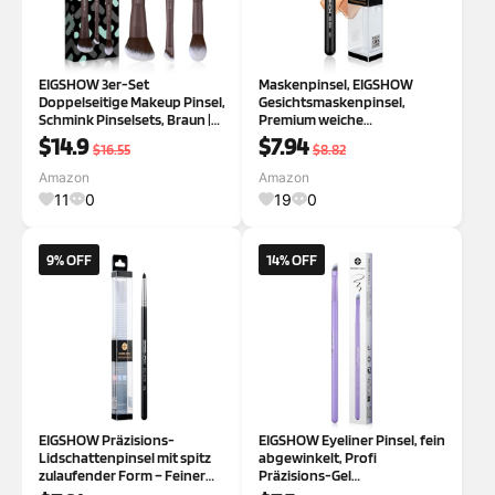
EIGSHOW 3er-Set
Maskenpinsel, EIGSHOW
Doppelseitige Makeup Pinsel,
Gesichtsmaskenpinsel,
Schmink Pinselsets, Braun |
Premium weiche
Foundation Pinsel, Concealer
Gesichtsmaske,
$14.9
$7.94
$16.55
$8.82
Pinsel, Highlighter Pinsel,
Kosmetikpinsel Werkzeuge
Vegane, für Flüssig-, Puder-
für Körperlotion, Schlamm,
Amazon
Amazon
& Creme
Lehm, Kohle, heilerde
11
0
19
0
maskenpinsel gesicht(F653
Grau)
9% OFF
14% OFF
EIGSHOW Präzisions-
EIGSHOW Eyeliner Pinsel, fein
Lidschattenpinsel mit spitz
abgewinkelt, Profi
zulaufender Form – Feiner
Präzisions-Gel
Ziegenhaar-Makeup-Pinsel
Eyelinerpinsel, Makeup