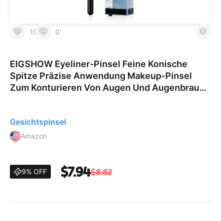
10
0
EIGSHOW Eyeliner-Pinsel Feine Konische
Spitze Präzise Anwendung Makeup-Pinsel
Zum Konturieren Von Augen Und Augenbrauen
Schwarz (E819)
Gesichtspinsel
Amazon
$7.94
$8.82
9% OFF